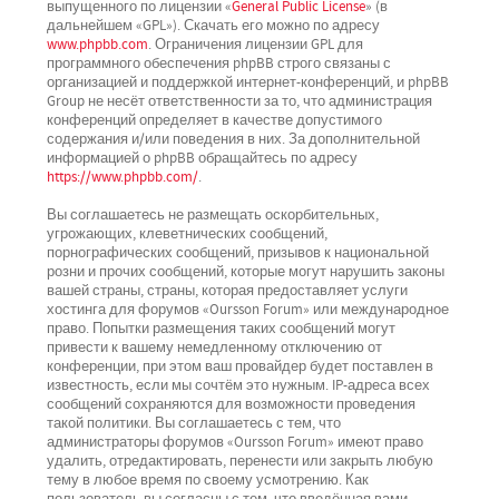
выпущенного по лицензии «
General Public License
» (в
дальнейшем «GPL»). Скачать его можно по адресу
www.phpbb.com
. Ограничения лицензии GPL для
программного обеспечения phpBB строго связаны с
организацией и поддержкой интернет-конференций, и phpBB
Group не несёт ответственности за то, что администрация
конференций определяет в качестве допустимого
содержания и/или поведения в них. За дополнительной
информацией о phpBB обращайтесь по адресу
https://www.phpbb.com/
.
Вы соглашаетесь не размещать оскорбительных,
угрожающих, клеветнических сообщений,
порнографических сообщений, призывов к национальной
розни и прочих сообщений, которые могут нарушить законы
вашей страны, страны, которая предоставляет услуги
хостинга для форумов «Oursson Forum» или международное
право. Попытки размещения таких сообщений могут
привести к вашему немедленному отключению от
конференции, при этом ваш провайдер будет поставлен в
известность, если мы сочтём это нужным. IP-адреса всех
сообщений сохраняются для возможности проведения
такой политики. Вы соглашаетесь с тем, что
администраторы форумов «Oursson Forum» имеют право
удалить, отредактировать, перенести или закрыть любую
тему в любое время по своему усмотрению. Как