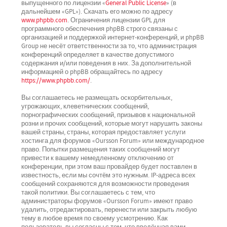
выпущенного по лицензии «
General Public License
» (в
дальнейшем «GPL»). Скачать его можно по адресу
www.phpbb.com
. Ограничения лицензии GPL для
программного обеспечения phpBB строго связаны с
организацией и поддержкой интернет-конференций, и phpBB
Group не несёт ответственности за то, что администрация
конференций определяет в качестве допустимого
содержания и/или поведения в них. За дополнительной
информацией о phpBB обращайтесь по адресу
https://www.phpbb.com/
.
Вы соглашаетесь не размещать оскорбительных,
угрожающих, клеветнических сообщений,
порнографических сообщений, призывов к национальной
розни и прочих сообщений, которые могут нарушить законы
вашей страны, страны, которая предоставляет услуги
хостинга для форумов «Oursson Forum» или международное
право. Попытки размещения таких сообщений могут
привести к вашему немедленному отключению от
конференции, при этом ваш провайдер будет поставлен в
известность, если мы сочтём это нужным. IP-адреса всех
сообщений сохраняются для возможности проведения
такой политики. Вы соглашаетесь с тем, что
администраторы форумов «Oursson Forum» имеют право
удалить, отредактировать, перенести или закрыть любую
тему в любое время по своему усмотрению. Как