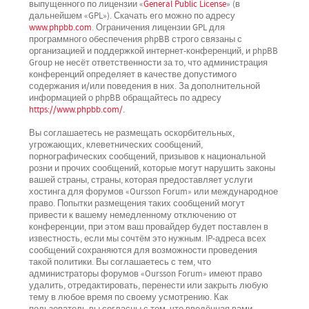
выпущенного по лицензии «
General Public License
» (в
дальнейшем «GPL»). Скачать его можно по адресу
www.phpbb.com
. Ограничения лицензии GPL для
программного обеспечения phpBB строго связаны с
организацией и поддержкой интернет-конференций, и phpBB
Group не несёт ответственности за то, что администрация
конференций определяет в качестве допустимого
содержания и/или поведения в них. За дополнительной
информацией о phpBB обращайтесь по адресу
https://www.phpbb.com/
.
Вы соглашаетесь не размещать оскорбительных,
угрожающих, клеветнических сообщений,
порнографических сообщений, призывов к национальной
розни и прочих сообщений, которые могут нарушить законы
вашей страны, страны, которая предоставляет услуги
хостинга для форумов «Oursson Forum» или международное
право. Попытки размещения таких сообщений могут
привести к вашему немедленному отключению от
конференции, при этом ваш провайдер будет поставлен в
известность, если мы сочтём это нужным. IP-адреса всех
сообщений сохраняются для возможности проведения
такой политики. Вы соглашаетесь с тем, что
администраторы форумов «Oursson Forum» имеют право
удалить, отредактировать, перенести или закрыть любую
тему в любое время по своему усмотрению. Как