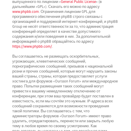
выпущенного по лицензии «
General Public License
» (в
дальнейшем «GPL»). Скачать его можно по адресу
www.phpbb.com
. Ограничения лицензии GPL для
программного обеспечения phpBB строго связаны с
организацией и поддержкой интернет-конференций, и phpBB
Group не несёт ответственности за то, что администрация
конференций определяет в качестве допустимого
содержания и/или поведения в них. За дополнительной
информацией о phpBB обращайтесь по адресу
https://www.phpbb.com/
.
Вы соглашаетесь не размещать оскорбительных,
угрожающих, клеветнических сообщений,
порнографических сообщений, призывов к национальной
розни и прочих сообщений, которые могут нарушить законы
вашей страны, страны, которая предоставляет услуги
хостинга для форумов «Oursson Forum» или международное
право. Попытки размещения таких сообщений могут
привести к вашему немедленному отключению от
конференции, при этом ваш провайдер будет поставлен в
известность, если мы сочтём это нужным. IP-адреса всех
сообщений сохраняются для возможности проведения
такой политики. Вы соглашаетесь с тем, что
администраторы форумов «Oursson Forum» имеют право
удалить, отредактировать, перенести или закрыть любую
тему в любое время по своему усмотрению. Как