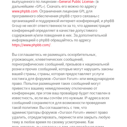
выпущенного по лицензии «
General Public License
» (в
дальнейшем «GPL»). Скачать его можно по адресу
www.phpbb.com
. Ограничения лицензии GPL для
программного обеспечения phpBB строго связаны с
организацией и поддержкой интернет-конференций, и phpBB
Group не несёт ответственности за то, что администрация
конференций определяет в качестве допустимого
содержания и/или поведения в них. За дополнительной
информацией о phpBB обращайтесь по адресу
https://www.phpbb.com/
.
Вы соглашаетесь не размещать оскорбительных,
угрожающих, клеветнических сообщений,
порнографических сообщений, призывов к национальной
розни и прочих сообщений, которые могут нарушить законы
вашей страны, страны, которая предоставляет услуги
хостинга для форумов «Oursson Forum» или международное
право. Попытки размещения таких сообщений могут
привести к вашему немедленному отключению от
конференции, при этом ваш провайдер будет поставлен в
известность, если мы сочтём это нужным. IP-адреса всех
сообщений сохраняются для возможности проведения
такой политики. Вы соглашаетесь с тем, что
администраторы форумов «Oursson Forum» имеют право
удалить, отредактировать, перенести или закрыть любую
тему в любое время по своему усмотрению. Как