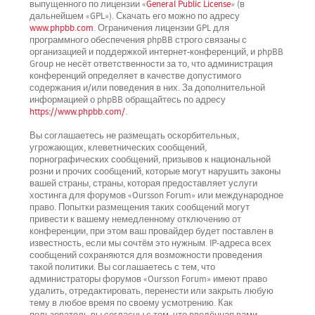
выпущенного по лицензии «
General Public License
» (в
дальнейшем «GPL»). Скачать его можно по адресу
www.phpbb.com
. Ограничения лицензии GPL для
программного обеспечения phpBB строго связаны с
организацией и поддержкой интернет-конференций, и phpBB
Group не несёт ответственности за то, что администрация
конференций определяет в качестве допустимого
содержания и/или поведения в них. За дополнительной
информацией о phpBB обращайтесь по адресу
https://www.phpbb.com/
.
Вы соглашаетесь не размещать оскорбительных,
угрожающих, клеветнических сообщений,
порнографических сообщений, призывов к национальной
розни и прочих сообщений, которые могут нарушить законы
вашей страны, страны, которая предоставляет услуги
хостинга для форумов «Oursson Forum» или международное
право. Попытки размещения таких сообщений могут
привести к вашему немедленному отключению от
конференции, при этом ваш провайдер будет поставлен в
известность, если мы сочтём это нужным. IP-адреса всех
сообщений сохраняются для возможности проведения
такой политики. Вы соглашаетесь с тем, что
администраторы форумов «Oursson Forum» имеют право
удалить, отредактировать, перенести или закрыть любую
тему в любое время по своему усмотрению. Как