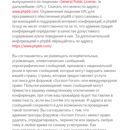
выпущенного по лицензии «
General Public License
» (в
дальнейшем «GPL»). Скачать его можно по адресу
www.phpbb.com
. Ограничения лицензии GPL для
программного обеспечения phpBB строго связаны с
организацией и поддержкой интернет-конференций, и phpBB
Group не несёт ответственности за то, что администрация
конференций определяет в качестве допустимого
содержания и/или поведения в них. За дополнительной
информацией о phpBB обращайтесь по адресу
https://www.phpbb.com/
.
Вы соглашаетесь не размещать оскорбительных,
угрожающих, клеветнических сообщений,
порнографических сообщений, призывов к национальной
розни и прочих сообщений, которые могут нарушить законы
вашей страны, страны, которая предоставляет услуги
хостинга для форумов «Oursson Forum» или международное
право. Попытки размещения таких сообщений могут
привести к вашему немедленному отключению от
конференции, при этом ваш провайдер будет поставлен в
известность, если мы сочтём это нужным. IP-адреса всех
сообщений сохраняются для возможности проведения
такой политики. Вы соглашаетесь с тем, что
администраторы форумов «Oursson Forum» имеют право
удалить, отредактировать, перенести или закрыть любую
тему в любое время по своему усмотрению. Как