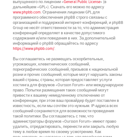
выпущенного по лицензии «
General Public License
» (в
дальнейшем «GPL»). Скачать его можно по адресу
www.phpbb.com
. Ограничения лицензии GPL для
программного обеспечения phpBB строго связаны с
организацией и поддержкой интернет-конференций, и phpBB
Group не несёт ответственности за то, что администрация
конференций определяет в качестве допустимого
содержания и/или поведения в них. За дополнительной
информацией о phpBB обращайтесь по адресу
https://www.phpbb.com/
.
Вы соглашаетесь не размещать оскорбительных,
угрожающих, клеветнических сообщений,
порнографических сообщений, призывов к национальной
розни и прочих сообщений, которые могут нарушить законы
вашей страны, страны, которая предоставляет услуги
хостинга для форумов «Oursson Forum» или международное
право. Попытки размещения таких сообщений могут
привести к вашему немедленному отключению от
конференции, при этом ваш провайдер будет поставлен в
известность, если мы сочтём это нужным. IP-адреса всех
сообщений сохраняются для возможности проведения
такой политики. Вы соглашаетесь с тем, что
администраторы форумов «Oursson Forum» имеют право
удалить, отредактировать, перенести или закрыть любую
тему в любое время по своему усмотрению. Как