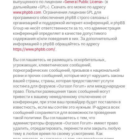
выпущенного по лицензии «
General Public License
» (в
дальнейшем «GPL»). Скачать его можно по адресу
www.phpbb.com
. Ограничения лицензии GPL для
программного обеспечения phpBB строго связаны с
организацией и поддержкой интернет-конференций, и phpBB
Group не несёт ответственности за то, что администрация
конференций определяет в качестве допустимого
содержания и/или поведения в них. За дополнительной
информацией о phpBB обращайтесь по адресу
https://www.phpbb.com/
.
Вы соглашаетесь не размещать оскорбительных,
угрожающих, клеветнических сообщений,
порнографических сообщений, призывов к национальной
розни и прочих сообщений, которые могут нарушить законы
вашей страны, страны, которая предоставляет услуги
хостинга для форумов «Oursson Forum» или международное
право. Попытки размещения таких сообщений могут
привести к вашему немедленному отключению от
конференции, при этом ваш провайдер будет поставлен в
известность, если мы сочтём это нужным. IP-адреса всех
сообщений сохраняются для возможности проведения
такой политики. Вы соглашаетесь с тем, что
администраторы форумов «Oursson Forum» имеют право
удалить, отредактировать, перенести или закрыть любую
тему в любое время по своему усмотрению. Как