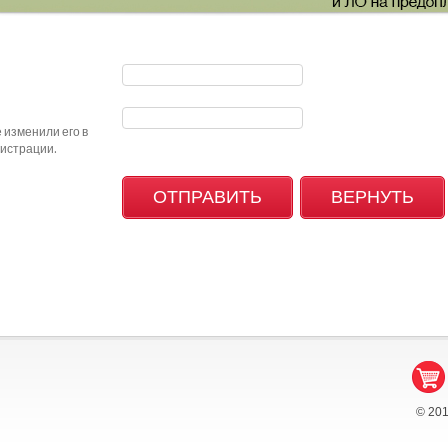
 изменили его в
гистрации.
© 20