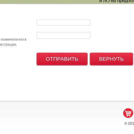
 изменили его в
гистрации.
© 20