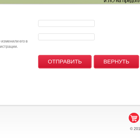
 изменили его в
гистрации.
© 20