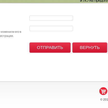
 изменили его в
гистрации.
© 20