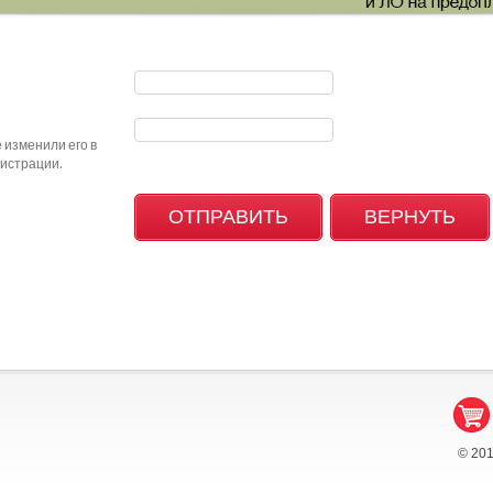
 изменили его в
гистрации.
© 20