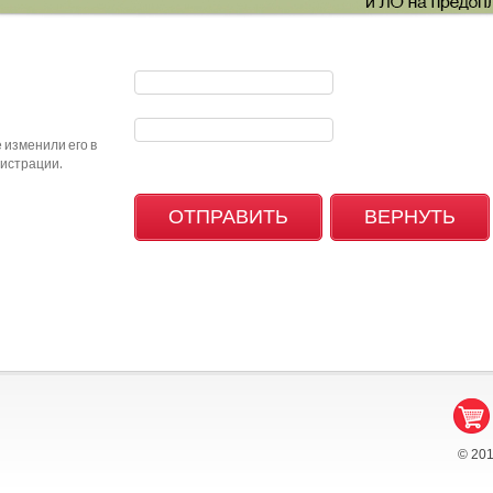
 изменили его в
гистрации.
© 20