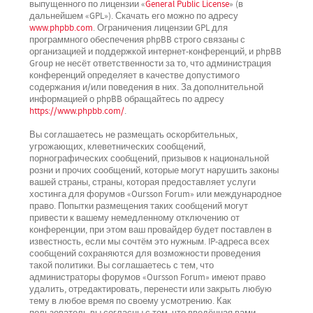
выпущенного по лицензии «
General Public License
» (в
дальнейшем «GPL»). Скачать его можно по адресу
www.phpbb.com
. Ограничения лицензии GPL для
программного обеспечения phpBB строго связаны с
организацией и поддержкой интернет-конференций, и phpBB
Group не несёт ответственности за то, что администрация
конференций определяет в качестве допустимого
содержания и/или поведения в них. За дополнительной
информацией о phpBB обращайтесь по адресу
https://www.phpbb.com/
.
Вы соглашаетесь не размещать оскорбительных,
угрожающих, клеветнических сообщений,
порнографических сообщений, призывов к национальной
розни и прочих сообщений, которые могут нарушить законы
вашей страны, страны, которая предоставляет услуги
хостинга для форумов «Oursson Forum» или международное
право. Попытки размещения таких сообщений могут
привести к вашему немедленному отключению от
конференции, при этом ваш провайдер будет поставлен в
известность, если мы сочтём это нужным. IP-адреса всех
сообщений сохраняются для возможности проведения
такой политики. Вы соглашаетесь с тем, что
администраторы форумов «Oursson Forum» имеют право
удалить, отредактировать, перенести или закрыть любую
тему в любое время по своему усмотрению. Как