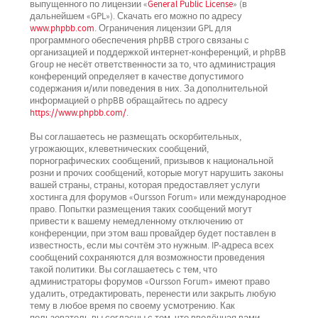
выпущенного по лицензии «
General Public License
» (в
дальнейшем «GPL»). Скачать его можно по адресу
www.phpbb.com
. Ограничения лицензии GPL для
программного обеспечения phpBB строго связаны с
организацией и поддержкой интернет-конференций, и phpBB
Group не несёт ответственности за то, что администрация
конференций определяет в качестве допустимого
содержания и/или поведения в них. За дополнительной
информацией о phpBB обращайтесь по адресу
https://www.phpbb.com/
.
Вы соглашаетесь не размещать оскорбительных,
угрожающих, клеветнических сообщений,
порнографических сообщений, призывов к национальной
розни и прочих сообщений, которые могут нарушить законы
вашей страны, страны, которая предоставляет услуги
хостинга для форумов «Oursson Forum» или международное
право. Попытки размещения таких сообщений могут
привести к вашему немедленному отключению от
конференции, при этом ваш провайдер будет поставлен в
известность, если мы сочтём это нужным. IP-адреса всех
сообщений сохраняются для возможности проведения
такой политики. Вы соглашаетесь с тем, что
администраторы форумов «Oursson Forum» имеют право
удалить, отредактировать, перенести или закрыть любую
тему в любое время по своему усмотрению. Как