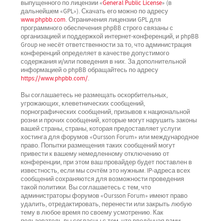
выпущенного по лицензии «
General Public License
» (в
дальнейшем «GPL»). Скачать его можно по адресу
www.phpbb.com
. Ограничения лицензии GPL для
программного обеспечения phpBB строго связаны с
организацией и поддержкой интернет-конференций, и phpBB
Group не несёт ответственности за то, что администрация
конференций определяет в качестве допустимого
содержания и/или поведения в них. За дополнительной
информацией о phpBB обращайтесь по адресу
https://www.phpbb.com/
.
Вы соглашаетесь не размещать оскорбительных,
угрожающих, клеветнических сообщений,
порнографических сообщений, призывов к национальной
розни и прочих сообщений, которые могут нарушить законы
вашей страны, страны, которая предоставляет услуги
хостинга для форумов «Oursson Forum» или международное
право. Попытки размещения таких сообщений могут
привести к вашему немедленному отключению от
конференции, при этом ваш провайдер будет поставлен в
известность, если мы сочтём это нужным. IP-адреса всех
сообщений сохраняются для возможности проведения
такой политики. Вы соглашаетесь с тем, что
администраторы форумов «Oursson Forum» имеют право
удалить, отредактировать, перенести или закрыть любую
тему в любое время по своему усмотрению. Как