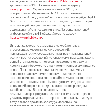
выпущенного по лицензии «
General Public License
» (в
дальнейшем «GPL»). Скачать его можно по адресу
www.phpbb.com
. Ограничения лицензии GPL для
программного обеспечения phpBB строго связаны с
организацией и поддержкой интернет-конференций, и phpBB
Group не несёт ответственности за то, что администрация
конференций определяет в качестве допустимого
содержания и/или поведения в них. За дополнительной
информацией о phpBB обращайтесь по адресу
https://www.phpbb.com/
.
Вы соглашаетесь не размещать оскорбительных,
угрожающих, клеветнических сообщений,
порнографических сообщений, призывов к национальной
розни и прочих сообщений, которые могут нарушить законы
вашей страны, страны, которая предоставляет услуги
хостинга для форумов «Oursson Forum» или международное
право. Попытки размещения таких сообщений могут
привести к вашему немедленному отключению от
конференции, при этом ваш провайдер будет поставлен в
известность, если мы сочтём это нужным. IP-адреса всех
сообщений сохраняются для возможности проведения
такой политики. Вы соглашаетесь с тем, что
администраторы форумов «Oursson Forum» имеют право
удалить, отредактировать, перенести или закрыть любую
тему в любое время по своему усмотрению. Как