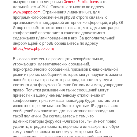
выпущенного по лицензии «
General Public License
» (в
дальнейшем «GPL»). Скачать его можно по адресу
www.phpbb.com
. Ограничения лицензии GPL для
программного обеспечения phpBB строго связаны с
организацией и поддержкой интернет-конференций, и phpBB
Group не несёт ответственности за то, что администрация
конференций определяет в качестве допустимого
содержания и/или поведения в них. За дополнительной
информацией о phpBB обращайтесь по адресу
https://www.phpbb.com/
.
Вы соглашаетесь не размещать оскорбительных,
угрожающих, клеветнических сообщений,
порнографических сообщений, призывов к национальной
розни и прочих сообщений, которые могут нарушить законы
вашей страны, страны, которая предоставляет услуги
хостинга для форумов «Oursson Forum» или международное
право. Попытки размещения таких сообщений могут
привести к вашему немедленному отключению от
конференции, при этом ваш провайдер будет поставлен в
известность, если мы сочтём это нужным. IP-адреса всех
сообщений сохраняются для возможности проведения
такой политики. Вы соглашаетесь с тем, что
администраторы форумов «Oursson Forum» имеют право
удалить, отредактировать, перенести или закрыть любую
тему в любое время по своему усмотрению. Как