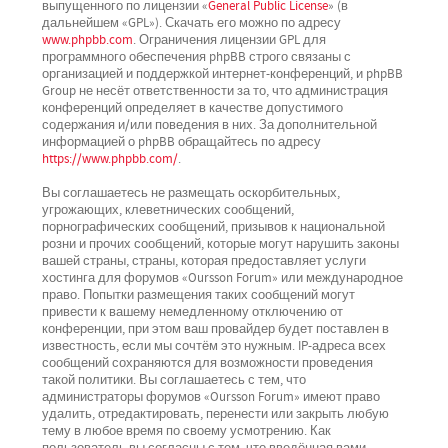
выпущенного по лицензии «
General Public License
» (в
дальнейшем «GPL»). Скачать его можно по адресу
www.phpbb.com
. Ограничения лицензии GPL для
программного обеспечения phpBB строго связаны с
организацией и поддержкой интернет-конференций, и phpBB
Group не несёт ответственности за то, что администрация
конференций определяет в качестве допустимого
содержания и/или поведения в них. За дополнительной
информацией о phpBB обращайтесь по адресу
https://www.phpbb.com/
.
Вы соглашаетесь не размещать оскорбительных,
угрожающих, клеветнических сообщений,
порнографических сообщений, призывов к национальной
розни и прочих сообщений, которые могут нарушить законы
вашей страны, страны, которая предоставляет услуги
хостинга для форумов «Oursson Forum» или международное
право. Попытки размещения таких сообщений могут
привести к вашему немедленному отключению от
конференции, при этом ваш провайдер будет поставлен в
известность, если мы сочтём это нужным. IP-адреса всех
сообщений сохраняются для возможности проведения
такой политики. Вы соглашаетесь с тем, что
администраторы форумов «Oursson Forum» имеют право
удалить, отредактировать, перенести или закрыть любую
тему в любое время по своему усмотрению. Как