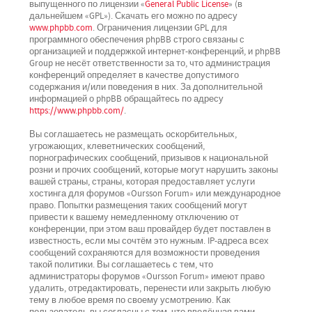
выпущенного по лицензии «
General Public License
» (в
дальнейшем «GPL»). Скачать его можно по адресу
www.phpbb.com
. Ограничения лицензии GPL для
программного обеспечения phpBB строго связаны с
организацией и поддержкой интернет-конференций, и phpBB
Group не несёт ответственности за то, что администрация
конференций определяет в качестве допустимого
содержания и/или поведения в них. За дополнительной
информацией о phpBB обращайтесь по адресу
https://www.phpbb.com/
.
Вы соглашаетесь не размещать оскорбительных,
угрожающих, клеветнических сообщений,
порнографических сообщений, призывов к национальной
розни и прочих сообщений, которые могут нарушить законы
вашей страны, страны, которая предоставляет услуги
хостинга для форумов «Oursson Forum» или международное
право. Попытки размещения таких сообщений могут
привести к вашему немедленному отключению от
конференции, при этом ваш провайдер будет поставлен в
известность, если мы сочтём это нужным. IP-адреса всех
сообщений сохраняются для возможности проведения
такой политики. Вы соглашаетесь с тем, что
администраторы форумов «Oursson Forum» имеют право
удалить, отредактировать, перенести или закрыть любую
тему в любое время по своему усмотрению. Как