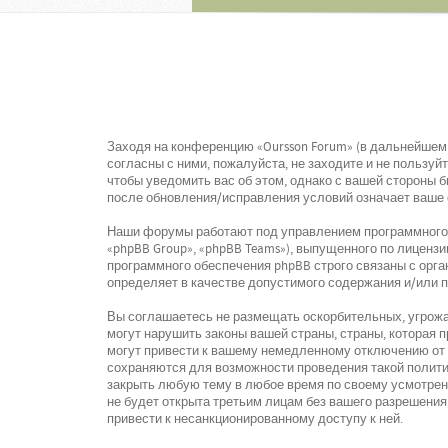
Заходя на конференцию «Oursson Forum» (в дальнейшем «
согласны с ними, пожалуйста, не заходите и не пользу
чтобы уведомить вас об этом, однако с вашей стороны 
после обновления/исправления условий означает ваше 
Наши форумы работают под управлением программного о
«phpBB Group», «phpBB Teams»), выпущенного по лицензи
программного обеспечения phpBB строго связаны с орга
определяет в качестве допустимого содержания и/или 
Вы соглашаетесь не размещать оскорбительных, угрожа
могут нарушить законы вашей страны, страны, которая
могут привести к вашему немедленному отключению от к
сохраняются для возможности проведения такой политик
закрыть любую тему в любое время по своему усмотрени
не будет открыта третьим лицам без вашего разрешения,
привести к несанкционированному доступу к ней.