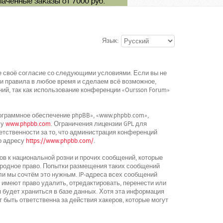
Язык:
ете своё согласие со следующими условиями. Если вы не
ти правила в любое время и сделаем всё возможное,
ий, так как использование конференции «Oursson Forum»
граммное обеспечение phpBB», «www.phpbb.com»,
су
www.phpbb.com
. Ограничения лицензии GPL для
етственности за то, что администрация конференций
о адресу
https://www.phpbb.com/
.
в к национальной розни и прочих сообщений, которые
ародное право. Попытки размещения таких сообщений
ли мы сочтём это нужным. IP-адреса всех сообщений
 имеют право удалить, отредактировать, перенести или
 будет храниться в базе данных. Хотя эта информация
 быть ответственна за действия хакеров, которые могут