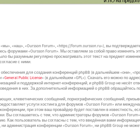
мы», «наш», «Oursson Forum», «https://forum.oursson.ru»), вы подтвержда
йтесь форумами «Oursson Forum». Мы оставляем за собой право изменять э
было бы разумным регулярно просматривать этот текст на предмет изменен
согласие с ними.
беспечения для создания конференций phpBB (в дальнейшем «они», «про
и «
General Public License
» (в дальнейшем «GPL»). Скачать его можно по адре
низацией и поддержкой интернет-конференций, и phpBB Group не несёт отв
поведения в них. За дополнительной информацией о phpBB обращайтесь п
ющих, клеветнических сообщений, порнографических сообщений, призыво
 предоставляет услуги хостинга для форумов «Oursson Forum» или междун
онференции, при этом ваш провайдер будет поставлен в известность, ес
и. Вы соглашаетесь с тем, что администраторы форумов «Oursson Forum»
ю. Как пользователь вы согласны с тем, что введённая вами информация
 ни администрация конференции «Oursson Forum», ни phpBB Group не может