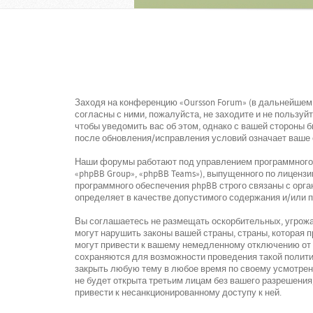
Заходя на конференцию «Oursson Forum» (в дальнейшем «
согласны с ними, пожалуйста, не заходите и не пользу
чтобы уведомить вас об этом, однако с вашей стороны 
после обновления/исправления условий означает ваше 
Наши форумы работают под управлением программного о
«phpBB Group», «phpBB Teams»), выпущенного по лицензи
программного обеспечения phpBB строго связаны с орга
определяет в качестве допустимого содержания и/или 
Вы соглашаетесь не размещать оскорбительных, угрожа
могут нарушить законы вашей страны, страны, которая
могут привести к вашему немедленному отключению от к
сохраняются для возможности проведения такой политик
закрыть любую тему в любое время по своему усмотрени
не будет открыта третьим лицам без вашего разрешения,
привести к несанкционированному доступу к ней.