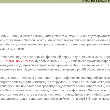
мы», «наш», «Oursson Forum», «https://forum.oursson.ru»), вы подтвержда
йтесь форумами «Oursson Forum». Мы оставляем за собой право изменять э
было бы разумным регулярно просматривать этот текст на предмет изменен
согласие с ними.
беспечения для создания конференций phpBB (в дальнейшем «они», «про
и «
General Public License
» (в дальнейшем «GPL»). Скачать его можно по адре
низацией и поддержкой интернет-конференций, и phpBB Group не несёт отв
поведения в них. За дополнительной информацией о phpBB обращайтесь п
ющих, клеветнических сообщений, порнографических сообщений, призыво
 предоставляет услуги хостинга для форумов «Oursson Forum» или междун
онференции, при этом ваш провайдер будет поставлен в известность, ес
и. Вы соглашаетесь с тем, что администраторы форумов «Oursson Forum»
ю. Как пользователь вы согласны с тем, что введённая вами информация
 ни администрация конференции «Oursson Forum», ни phpBB Group не может