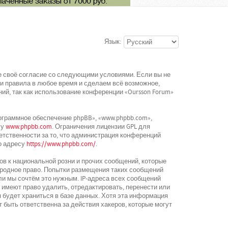
Язык:
ете своё согласие со следующими условиями. Если вы не
ти правила в любое время и сделаем всё возможное,
ий, так как использование конференции «Oursson Forum»
граммное обеспечение phpBB», «www.phpbb.com»,
су
www.phpbb.com
. Ограничения лицензии GPL для
етственности за то, что администрация конференций
о адресу
https://www.phpbb.com/
.
в к национальной розни и прочих сообщений, которые
ародное право. Попытки размещения таких сообщений
ли мы сочтём это нужным. IP-адреса всех сообщений
 имеют право удалить, отредактировать, перенести или
 будет храниться в базе данных. Хотя эта информация
 быть ответственна за действия хакеров, которые могут