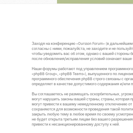
Заходя на конференцию «Oursson Forum» (в дальнейшем «
согласны с ними, пожалуйста, не заходите и не пользу
чтобы уведомить вас об этом, однако с вашей стороны 
после обновления/исправления условий означает ваше 
Наши форумы работают под управлением программного о
«phpBB Group», «phpBB Teams»), выпущенного по лицензи
программного обеспечения phpBB строго связаны с орга
определяет в качестве допустимого содержания и/или 
Вы соглашаетесь не размещать оскорбительных, угрожа
могут нарушить законы вашей страны, страны, которая
могут привести к вашему немедленному отключению от к
сохраняются для возможности проведения такой политик
закрыть любую тему в любое время по своему усмотрени
не будет открыта третьим лицам без вашего разрешения,
привести к несанкционированному доступу к ней.