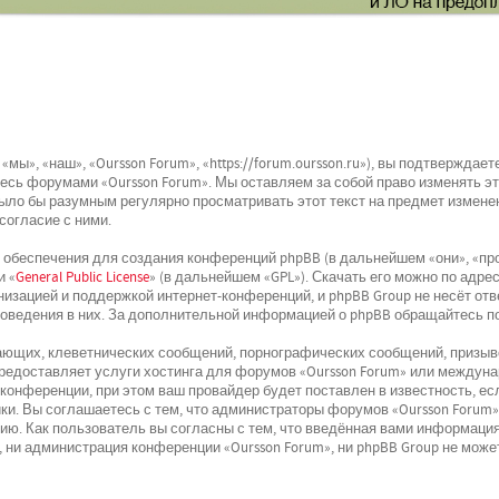
мы», «наш», «Oursson Forum», «https://forum.oursson.ru»), вы подтвержда
йтесь форумами «Oursson Forum». Мы оставляем за собой право изменять э
было бы разумным регулярно просматривать этот текст на предмет изменен
согласие с ними.
беспечения для создания конференций phpBB (в дальнейшем «они», «про
и «
General Public License
» (в дальнейшем «GPL»). Скачать его можно по адре
низацией и поддержкой интернет-конференций, и phpBB Group не несёт отв
поведения в них. За дополнительной информацией о phpBB обращайтесь п
ющих, клеветнических сообщений, порнографических сообщений, призыво
 предоставляет услуги хостинга для форумов «Oursson Forum» или междун
онференции, при этом ваш провайдер будет поставлен в известность, ес
и. Вы соглашаетесь с тем, что администраторы форумов «Oursson Forum»
ю. Как пользователь вы согласны с тем, что введённая вами информация
 ни администрация конференции «Oursson Forum», ни phpBB Group не может