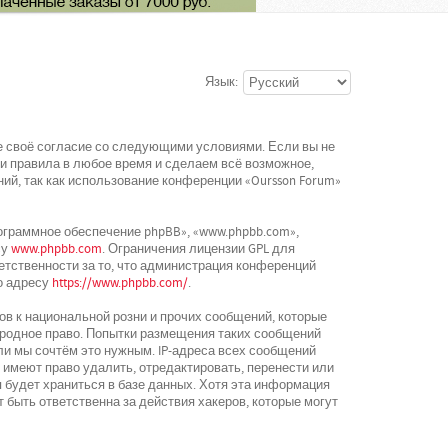
Язык:
ете своё согласие со следующими условиями. Если вы не
ти правила в любое время и сделаем всё возможное,
ий, так как использование конференции «Oursson Forum»
граммное обеспечение phpBB», «www.phpbb.com»,
су
www.phpbb.com
. Ограничения лицензии GPL для
етственности за то, что администрация конференций
о адресу
https://www.phpbb.com/
.
в к национальной розни и прочих сообщений, которые
ародное право. Попытки размещения таких сообщений
ли мы сочтём это нужным. IP-адреса всех сообщений
 имеют право удалить, отредактировать, перенести или
 будет храниться в базе данных. Хотя эта информация
 быть ответственна за действия хакеров, которые могут