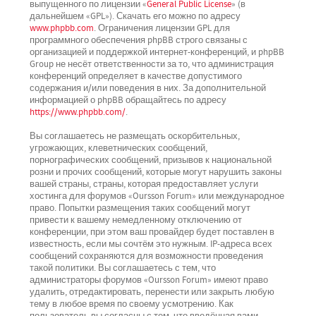
выпущенного по лицензии «
General Public License
» (в
дальнейшем «GPL»). Скачать его можно по адресу
www.phpbb.com
. Ограничения лицензии GPL для
программного обеспечения phpBB строго связаны с
организацией и поддержкой интернет-конференций, и phpBB
Group не несёт ответственности за то, что администрация
конференций определяет в качестве допустимого
содержания и/или поведения в них. За дополнительной
информацией о phpBB обращайтесь по адресу
https://www.phpbb.com/
.
Вы соглашаетесь не размещать оскорбительных,
угрожающих, клеветнических сообщений,
порнографических сообщений, призывов к национальной
розни и прочих сообщений, которые могут нарушить законы
вашей страны, страны, которая предоставляет услуги
хостинга для форумов «Oursson Forum» или международное
право. Попытки размещения таких сообщений могут
привести к вашему немедленному отключению от
конференции, при этом ваш провайдер будет поставлен в
известность, если мы сочтём это нужным. IP-адреса всех
сообщений сохраняются для возможности проведения
такой политики. Вы соглашаетесь с тем, что
администраторы форумов «Oursson Forum» имеют право
удалить, отредактировать, перенести или закрыть любую
тему в любое время по своему усмотрению. Как