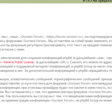
мы», «наш», «Oursson Forum», «https://forum.oursson.ru»), вы подтвержда
йтесь форумами «Oursson Forum». Мы оставляем за собой право изменять э
было бы разумным регулярно просматривать этот текст на предмет изменен
согласие с ними.
беспечения для создания конференций phpBB (в дальнейшем «они», «про
и «
General Public License
» (в дальнейшем «GPL»). Скачать его можно по адре
низацией и поддержкой интернет-конференций, и phpBB Group не несёт отв
поведения в них. За дополнительной информацией о phpBB обращайтесь п
ющих, клеветнических сообщений, порнографических сообщений, призыво
 предоставляет услуги хостинга для форумов «Oursson Forum» или междун
онференции, при этом ваш провайдер будет поставлен в известность, ес
и. Вы соглашаетесь с тем, что администраторы форумов «Oursson Forum»
ю. Как пользователь вы согласны с тем, что введённая вами информация
 ни администрация конференции «Oursson Forum», ни phpBB Group не может