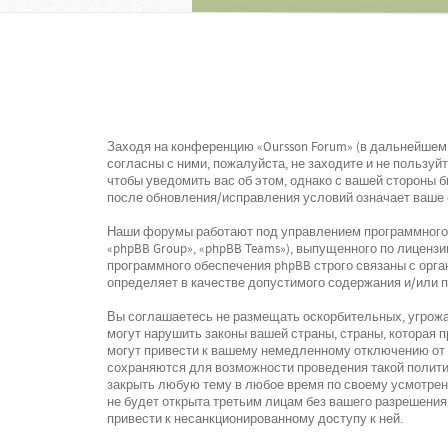
Заходя на конференцию «Oursson Forum» (в дальнейшем «
согласны с ними, пожалуйста, не заходите и не пользу
чтобы уведомить вас об этом, однако с вашей стороны 
после обновления/исправления условий означает ваше 
Наши форумы работают под управлением программного о
«phpBB Group», «phpBB Teams»), выпущенного по лицензи
программного обеспечения phpBB строго связаны с орга
определяет в качестве допустимого содержания и/или 
Вы соглашаетесь не размещать оскорбительных, угрожа
могут нарушить законы вашей страны, страны, которая
могут привести к вашему немедленному отключению от к
сохраняются для возможности проведения такой политик
закрыть любую тему в любое время по своему усмотрени
не будет открыта третьим лицам без вашего разрешения,
привести к несанкционированному доступу к ней.