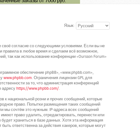
Язык:
ете своё согласие со следующими условиями. Если вы не
ти правила в любое время и сделаем всё возможное,
ий, так как использование конференции «Oursson Forum»
граммное обеспечение phpBB», «www.phpbb.com»,
су
www.phpbb.com
. Ограничения лицензии GPL для
етственности за то, что администрация конференций
о адресу
https://www.phpbb.com/
.
в к национальной розни и прочих сообщений, которые
ародное право. Попытки размещения таких сообщений
ли мы сочтём это нужным. IP-адреса всех сообщений
 имеют право удалить, отредактировать, перенести или
 будет храниться в базе данных. Хотя эта информация
 быть ответственна за действия хакеров, которые могут