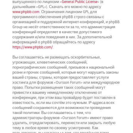
выпущенного по лицензии «
General Public License
» (в
дальнейшем «GPL»). Скачать его можно по адресу
www.phpbb.com
. Ограничения лицензии GPL для
программного обеспечения phpBB строго связаны с
организацией и поддержкой интернет-конференций, и phpBB
Group не несёт ответственности за то, что администрация
конференций определяет в качестве допустимого
содержания и/или поведения в них. За дополнительной
информацией о phpBB обращайтесь по адресу
https://www.phpbb.com/
.
Вы соглашаетесь не размещать оскорбительных,
угрожающих, клеветнических сообщений,
порнографических сообщений, призывов к национальной
розни и прочих сообщений, которые могут нарушить законы
вашей страны, страны, которая предоставляет услуги
хостинга для форумов «Oursson Forum» или международное
право. Попытки размещения таких сообщений могут
привести к вашему немедленному отключению от
конференции, при этом ваш провайдер будет поставлен в
известность, если мы сочтём это нужным. IP-адреса всех
сообщений сохраняются для возможности проведения
такой политики. Вы соглашаетесь с тем, что
администраторы форумов «Oursson Forum» имеют право
удалить, отредактировать, перенести или закрыть любую
тему в любое время по своему усмотрению. Как