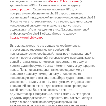
выпущенного по лицензии «
General Public License
» (в
дальнейшем «GPL»). Скачать его можно по адресу
www.phpbb.com
. Ограничения лицензии GPL для
программного обеспечения phpBB строго связаны с
организацией и поддержкой интернет-конференций, и phpBB
Group не несёт ответственности за то, что администрация
конференций определяет в качестве допустимого
содержания и/или поведения в них. За дополнительной
информацией о phpBB обращайтесь по адресу
https://www.phpbb.com/
.
Вы соглашаетесь не размещать оскорбительных,
угрожающих, клеветнических сообщений,
порнографических сообщений, призывов к национальной
розни и прочих сообщений, которые могут нарушить законы
вашей страны, страны, которая предоставляет услуги
хостинга для форумов «Oursson Forum» или международное
право. Попытки размещения таких сообщений могут
привести к вашему немедленному отключению от
конференции, при этом ваш провайдер будет поставлен в
известность, если мы сочтём это нужным. IP-адреса всех
сообщений сохраняются для возможности проведения
такой политики. Вы соглашаетесь с тем, что
администраторы форумов «Oursson Forum» имеют право
удалить, отредактировать, перенести или закрыть любую
тему в любое время по своему усмотрению. Как