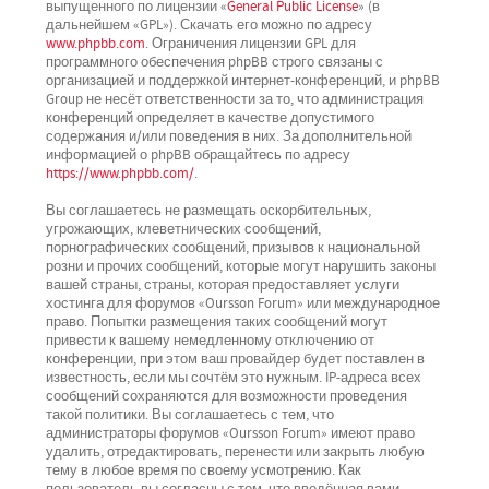
выпущенного по лицензии «
General Public License
» (в
дальнейшем «GPL»). Скачать его можно по адресу
www.phpbb.com
. Ограничения лицензии GPL для
программного обеспечения phpBB строго связаны с
организацией и поддержкой интернет-конференций, и phpBB
Group не несёт ответственности за то, что администрация
конференций определяет в качестве допустимого
содержания и/или поведения в них. За дополнительной
информацией о phpBB обращайтесь по адресу
https://www.phpbb.com/
.
Вы соглашаетесь не размещать оскорбительных,
угрожающих, клеветнических сообщений,
порнографических сообщений, призывов к национальной
розни и прочих сообщений, которые могут нарушить законы
вашей страны, страны, которая предоставляет услуги
хостинга для форумов «Oursson Forum» или международное
право. Попытки размещения таких сообщений могут
привести к вашему немедленному отключению от
конференции, при этом ваш провайдер будет поставлен в
известность, если мы сочтём это нужным. IP-адреса всех
сообщений сохраняются для возможности проведения
такой политики. Вы соглашаетесь с тем, что
администраторы форумов «Oursson Forum» имеют право
удалить, отредактировать, перенести или закрыть любую
тему в любое время по своему усмотрению. Как