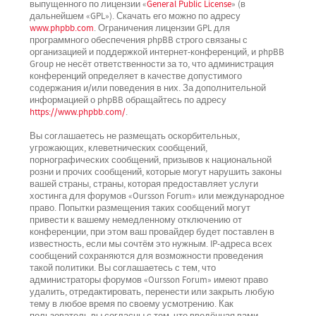
выпущенного по лицензии «
General Public License
» (в
дальнейшем «GPL»). Скачать его можно по адресу
www.phpbb.com
. Ограничения лицензии GPL для
программного обеспечения phpBB строго связаны с
организацией и поддержкой интернет-конференций, и phpBB
Group не несёт ответственности за то, что администрация
конференций определяет в качестве допустимого
содержания и/или поведения в них. За дополнительной
информацией о phpBB обращайтесь по адресу
https://www.phpbb.com/
.
Вы соглашаетесь не размещать оскорбительных,
угрожающих, клеветнических сообщений,
порнографических сообщений, призывов к национальной
розни и прочих сообщений, которые могут нарушить законы
вашей страны, страны, которая предоставляет услуги
хостинга для форумов «Oursson Forum» или международное
право. Попытки размещения таких сообщений могут
привести к вашему немедленному отключению от
конференции, при этом ваш провайдер будет поставлен в
известность, если мы сочтём это нужным. IP-адреса всех
сообщений сохраняются для возможности проведения
такой политики. Вы соглашаетесь с тем, что
администраторы форумов «Oursson Forum» имеют право
удалить, отредактировать, перенести или закрыть любую
тему в любое время по своему усмотрению. Как