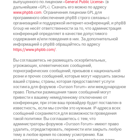
выпущенного по лицензии «
General Public License
» (в
дальнейшем «GPL»). Скачать его можно по адресу
www.phpbb.com
. Ограничения лицензии GPL для
программного обеспечения phpBB строго связаны с
организацией и поддержкой интернет-конференций, и phpBB
Group не несёт ответственности за то, что администрация
конференций определяет в качестве допустимого
содержания и/или поведения в них. За дополнительной
информацией о phpBB обращайтесь по адресу
https://www.phpbb.com/
.
Вы соглашаетесь не размещать оскорбительных,
угрожающих, клеветнических сообщений,
порнографических сообщений, призывов к национальной
розни и прочих сообщений, которые могут нарушить законы
вашей страны, страны, которая предоставляет услуги
хостинга для форумов «Oursson Forum» или международное
право. Попытки размещения таких сообщений могут
привести к вашему немедленному отключению от
конференции, при этом ваш провайдер будет поставлен в
известность, если мы сочтём это нужным. IP-адреса всех
сообщений сохраняются для возможности проведения
такой политики. Вы соглашаетесь с тем, что
администраторы форумов «Oursson Forum» имеют право
удалить, отредактировать, перенести или закрыть любую
тему в любое время по своему усмотрению. Как