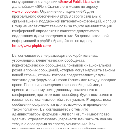
выпущенного по лицензии «
General Public License
» (в
дальнейшем «GPL»). Скачать его можно по адресу
www.phpbb.com
. Ограничения лицензии GPL для
программного обеспечения phpBB строго связаны с
организацией и поддержкой интернет-конференций, и phpBB
Group не несёт ответственности за то, что администрация
конференций определяет в качестве допустимого
содержания и/или поведения в них. За дополнительной
информацией о phpBB обращайтесь по адресу
https://www.phpbb.com/
.
Вы соглашаетесь не размещать оскорбительных,
угрожающих, клеветнических сообщений,
порнографических сообщений, призывов к национальной
розни и прочих сообщений, которые могут нарушить законы
вашей страны, страны, которая предоставляет услуги
хостинга для форумов «Oursson Forum» или международное
право. Попытки размещения таких сообщений могут
привести к вашему немедленному отключению от
конференции, при этом ваш провайдер будет поставлен в
известность, если мы сочтём это нужным. IP-адреса всех
сообщений сохраняются для возможности проведения
такой политики. Вы соглашаетесь с тем, что
администраторы форумов «Oursson Forum» имеют право
удалить, отредактировать, перенести или закрыть любую
тему в любое время по своему усмотрению. Как