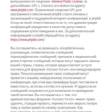
выпущенного по лицензии «
General Public License
» (в
дальнейшем «GPL»). Скачать его можно по адресу
www.phpbb.com
. Ограничения лицензии GPL для
программного обеспечения phpBB строго связаны с
организацией и поддержкой интернет-конференций, и phpBB
Group не несёт ответственности за то, что администрация
конференций определяет в качестве допустимого
содержания и/или поведения в них. За дополнительной
информацией о phpBB обращайтесь по адресу
https://www.phpbb.com/
.
Вы соглашаетесь не размещать оскорбительных,
угрожающих, клеветнических сообщений,
порнографических сообщений, призывов к национальной
розни и прочих сообщений, которые могут нарушить законы
вашей страны, страны, которая предоставляет услуги
хостинга для форумов «Oursson Forum» или международное
право. Попытки размещения таких сообщений могут
привести к вашему немедленному отключению от
конференции, при этом ваш провайдер будет поставлен в
известность, если мы сочтём это нужным. IP-адреса всех
сообщений сохраняются для возможности проведения
такой политики. Вы соглашаетесь с тем, что
администраторы форумов «Oursson Forum» имеют право
удалить, отредактировать, перенести или закрыть любую
тему в любое время по своему усмотрению. Как