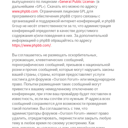
выпущенного по лицензии «
General Public License
» (в
дальнейшем «GPL»). Скачать его можно по адресу
www.phpbb.com
. Ограничения лицензии GPL для
программного обеспечения phpBB строго связаны с
организацией и поддержкой интернет-конференций, и phpBB
Group не несёт ответственности за то, что администрация
конференций определяет в качестве допустимого
содержания и/или поведения в них. За дополнительной
информацией о phpBB обращайтесь по адресу
https://www.phpbb.com/
.
Вы соглашаетесь не размещать оскорбительных,
угрожающих, клеветнических сообщений,
порнографических сообщений, призывов к национальной
розни и прочих сообщений, которые могут нарушить законы
вашей страны, страны, которая предоставляет услуги
хостинга для форумов «Oursson Forum» или международное
право. Попытки размещения таких сообщений могут
привести к вашему немедленному отключению от
конференции, при этом ваш провайдер будет поставлен в
известность, если мы сочтём это нужным. IP-адреса всех
сообщений сохраняются для возможности проведения
такой политики. Вы соглашаетесь с тем, что
администраторы форумов «Oursson Forum» имеют право
удалить, отредактировать, перенести или закрыть любую
тему в любое время по своему усмотрению. Как