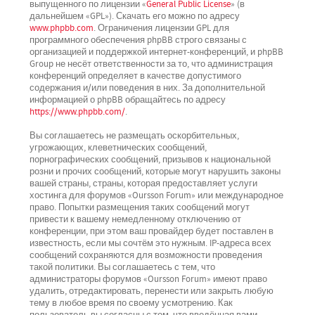
выпущенного по лицензии «
General Public License
» (в
дальнейшем «GPL»). Скачать его можно по адресу
www.phpbb.com
. Ограничения лицензии GPL для
программного обеспечения phpBB строго связаны с
организацией и поддержкой интернет-конференций, и phpBB
Group не несёт ответственности за то, что администрация
конференций определяет в качестве допустимого
содержания и/или поведения в них. За дополнительной
информацией о phpBB обращайтесь по адресу
https://www.phpbb.com/
.
Вы соглашаетесь не размещать оскорбительных,
угрожающих, клеветнических сообщений,
порнографических сообщений, призывов к национальной
розни и прочих сообщений, которые могут нарушить законы
вашей страны, страны, которая предоставляет услуги
хостинга для форумов «Oursson Forum» или международное
право. Попытки размещения таких сообщений могут
привести к вашему немедленному отключению от
конференции, при этом ваш провайдер будет поставлен в
известность, если мы сочтём это нужным. IP-адреса всех
сообщений сохраняются для возможности проведения
такой политики. Вы соглашаетесь с тем, что
администраторы форумов «Oursson Forum» имеют право
удалить, отредактировать, перенести или закрыть любую
тему в любое время по своему усмотрению. Как