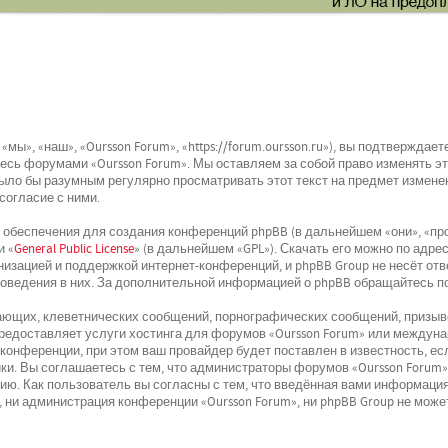
мы», «наш», «Oursson Forum», «https://forum.oursson.ru»), вы подтвержда
йтесь форумами «Oursson Forum». Мы оставляем за собой право изменять э
было бы разумным регулярно просматривать этот текст на предмет изменен
согласие с ними.
беспечения для создания конференций phpBB (в дальнейшем «они», «про
и «
General Public License
» (в дальнейшем «GPL»). Скачать его можно по адре
низацией и поддержкой интернет-конференций, и phpBB Group не несёт отв
поведения в них. За дополнительной информацией о phpBB обращайтесь п
ющих, клеветнических сообщений, порнографических сообщений, призыво
 предоставляет услуги хостинга для форумов «Oursson Forum» или междун
онференции, при этом ваш провайдер будет поставлен в известность, ес
и. Вы соглашаетесь с тем, что администраторы форумов «Oursson Forum»
ю. Как пользователь вы согласны с тем, что введённая вами информация
 ни администрация конференции «Oursson Forum», ни phpBB Group не может