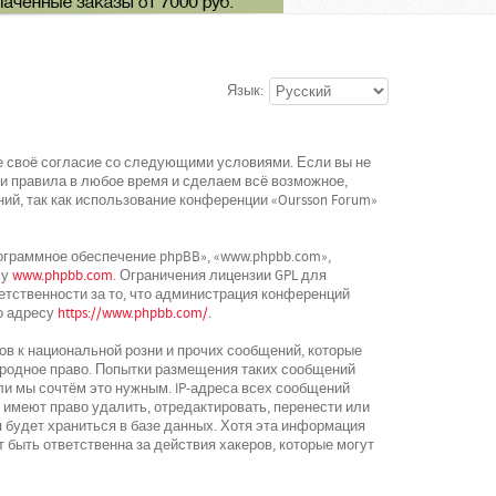
Язык:
ете своё согласие со следующими условиями. Если вы не
ти правила в любое время и сделаем всё возможное,
ий, так как использование конференции «Oursson Forum»
граммное обеспечение phpBB», «www.phpbb.com»,
су
www.phpbb.com
. Ограничения лицензии GPL для
етственности за то, что администрация конференций
о адресу
https://www.phpbb.com/
.
в к национальной розни и прочих сообщений, которые
ародное право. Попытки размещения таких сообщений
ли мы сочтём это нужным. IP-адреса всех сообщений
 имеют право удалить, отредактировать, перенести или
 будет храниться в базе данных. Хотя эта информация
 быть ответственна за действия хакеров, которые могут