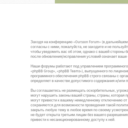
Заходя на конференцию «Oursson Forum» (в дальнейшем «
согласны с ними, пожалуйста, не заходите и не пользу
чтобы уведомить вас об этом, однако с вашей стороны 
после обновления/исправления условий означает ваше 
Наши форумы работают под управлением программного о
«phpBB Group», «phpBB Teams»), выпущенного по лицензи
программного обеспечения phpBB строго связаны с орга
определяет в качестве допустимого содержания и/или 
Вы соглашаетесь не размещать оскорбительных, угрожа
могут нарушить законы вашей страны, страны, которая
могут привести к вашему немедленному отключению от к
сохраняются для возможности проведения такой политик
закрыть любую тему в любое время по своему усмотрени
не будет открыта третьим лицам без вашего разрешения,
привести к несанкционированному доступу к ней.