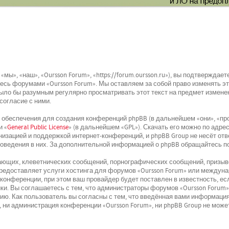
мы», «наш», «Oursson Forum», «https://forum.oursson.ru»), вы подтвержда
йтесь форумами «Oursson Forum». Мы оставляем за собой право изменять э
было бы разумным регулярно просматривать этот текст на предмет изменен
согласие с ними.
беспечения для создания конференций phpBB (в дальнейшем «они», «про
и «
General Public License
» (в дальнейшем «GPL»). Скачать его можно по адре
низацией и поддержкой интернет-конференций, и phpBB Group не несёт отв
поведения в них. За дополнительной информацией о phpBB обращайтесь п
ющих, клеветнических сообщений, порнографических сообщений, призыво
 предоставляет услуги хостинга для форумов «Oursson Forum» или междун
онференции, при этом ваш провайдер будет поставлен в известность, ес
и. Вы соглашаетесь с тем, что администраторы форумов «Oursson Forum»
ю. Как пользователь вы согласны с тем, что введённая вами информация
 ни администрация конференции «Oursson Forum», ни phpBB Group не может