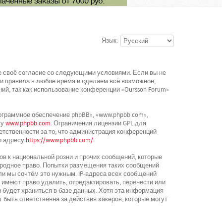
Язык:
ете своё согласие со следующими условиями. Если вы не
ти правила в любое время и сделаем всё возможное,
ий, так как использование конференции «Oursson Forum»
граммное обеспечение phpBB», «www.phpbb.com»,
су
www.phpbb.com
. Ограничения лицензии GPL для
етственности за то, что администрация конференций
о адресу
https://www.phpbb.com/
.
в к национальной розни и прочих сообщений, которые
ародное право. Попытки размещения таких сообщений
ли мы сочтём это нужным. IP-адреса всех сообщений
 имеют право удалить, отредактировать, перенести или
 будет храниться в базе данных. Хотя эта информация
 быть ответственна за действия хакеров, которые могут