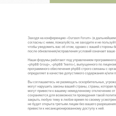
Заходя на конференцию «Oursson Forum» (в дальнейшем «
согласны с ними, пожалуйста, не заходите и не пользу
чтобы уведомить вас об этом, однако с вашей стороны 
после обновления/исправления условий означает ваше 
Наши форумы работают под управлением программного о
«phpBB Group», «phpBB Teams»), выпущенного по лицензи
программного обеспечения phpBB строго связаны с орга
определяет в качестве допустимого содержания и/или 
Вы соглашаетесь не размещать оскорбительных, угрожа
могут нарушить законы вашей страны, страны, которая
могут привести к вашему немедленному отключению от к
сохраняются для возможности проведения такой политик
закрыть любую тему в любое время по своему усмотрени
не будет открыта третьим лицам без вашего разрешения,
привести к несанкционированному доступу к ней.