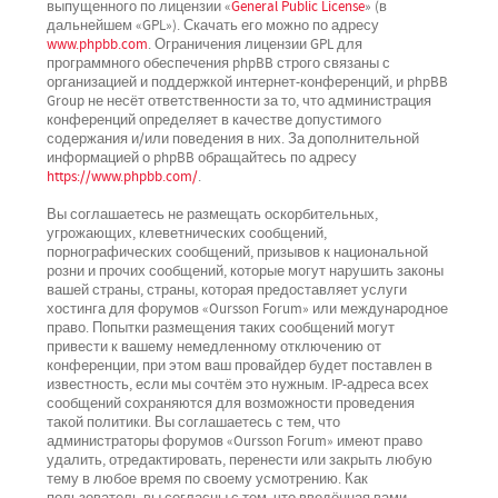
выпущенного по лицензии «
General Public License
» (в
дальнейшем «GPL»). Скачать его можно по адресу
www.phpbb.com
. Ограничения лицензии GPL для
программного обеспечения phpBB строго связаны с
организацией и поддержкой интернет-конференций, и phpBB
Group не несёт ответственности за то, что администрация
конференций определяет в качестве допустимого
содержания и/или поведения в них. За дополнительной
информацией о phpBB обращайтесь по адресу
https://www.phpbb.com/
.
Вы соглашаетесь не размещать оскорбительных,
угрожающих, клеветнических сообщений,
порнографических сообщений, призывов к национальной
розни и прочих сообщений, которые могут нарушить законы
вашей страны, страны, которая предоставляет услуги
хостинга для форумов «Oursson Forum» или международное
право. Попытки размещения таких сообщений могут
привести к вашему немедленному отключению от
конференции, при этом ваш провайдер будет поставлен в
известность, если мы сочтём это нужным. IP-адреса всех
сообщений сохраняются для возможности проведения
такой политики. Вы соглашаетесь с тем, что
администраторы форумов «Oursson Forum» имеют право
удалить, отредактировать, перенести или закрыть любую
тему в любое время по своему усмотрению. Как