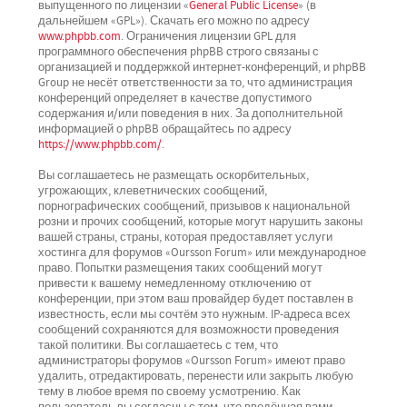
выпущенного по лицензии «
General Public License
» (в
дальнейшем «GPL»). Скачать его можно по адресу
www.phpbb.com
. Ограничения лицензии GPL для
программного обеспечения phpBB строго связаны с
организацией и поддержкой интернет-конференций, и phpBB
Group не несёт ответственности за то, что администрация
конференций определяет в качестве допустимого
содержания и/или поведения в них. За дополнительной
информацией о phpBB обращайтесь по адресу
https://www.phpbb.com/
.
Вы соглашаетесь не размещать оскорбительных,
угрожающих, клеветнических сообщений,
порнографических сообщений, призывов к национальной
розни и прочих сообщений, которые могут нарушить законы
вашей страны, страны, которая предоставляет услуги
хостинга для форумов «Oursson Forum» или международное
право. Попытки размещения таких сообщений могут
привести к вашему немедленному отключению от
конференции, при этом ваш провайдер будет поставлен в
известность, если мы сочтём это нужным. IP-адреса всех
сообщений сохраняются для возможности проведения
такой политики. Вы соглашаетесь с тем, что
администраторы форумов «Oursson Forum» имеют право
удалить, отредактировать, перенести или закрыть любую
тему в любое время по своему усмотрению. Как