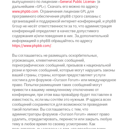
выпущенного по лицензии «
General Public License
» (в
дальнейшем «GPL»). Скачать его можно по адресу
www.phpbb.com
. Ограничения лицензии GPL для
программного обеспечения phpBB строго связаны с
организацией и поддержкой интернет-конференций, и phpBB
Group не несёт ответственности за то, что администрация
конференций определяет в качестве допустимого
содержания и/или поведения в них. За дополнительной
информацией о phpBB обращайтесь по адресу
https://www.phpbb.com/
.
Вы соглашаетесь не размещать оскорбительных,
угрожающих, клеветнических сообщений,
порнографических сообщений, призывов к национальной
розни и прочих сообщений, которые могут нарушить законы
вашей страны, страны, которая предоставляет услуги
хостинга для форумов «Oursson Forum» или международное
право. Попытки размещения таких сообщений могут
привести к вашему немедленному отключению от
конференции, при этом ваш провайдер будет поставлен в
известность, если мы сочтём это нужным. IP-адреса всех
сообщений сохраняются для возможности проведения
такой политики. Вы соглашаетесь с тем, что
администраторы форумов «Oursson Forum» имеют право
удалить, отредактировать, перенести или закрыть любую
тему в любое время по своему усмотрению. Как