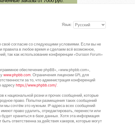
Язык:
ете своё согласие со следующими условиями. Если вы не
ти правила в любое время и сделаем всё возможное,
ий, так как использование конференции «Oursson Forum»
граммное обеспечение phpBB», «www.phpbb.com»,
су
www.phpbb.com
. Ограничения лицензии GPL для
етственности за то, что администрация конференций
о адресу
https://www.phpbb.com/
.
в к национальной розни и прочих сообщений, которые
ародное право. Попытки размещения таких сообщений
ли мы сочтём это нужным. IP-адреса всех сообщений
 имеют право удалить, отредактировать, перенести или
 будет храниться в базе данных. Хотя эта информация
 быть ответственна за действия хакеров, которые могут