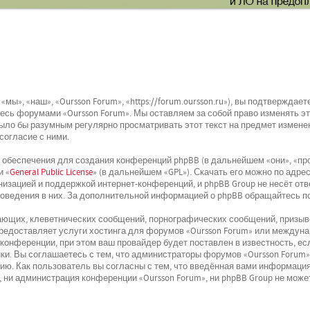
мы», «наш», «Oursson Forum», «https://forum.oursson.ru»), вы подтвержда
йтесь форумами «Oursson Forum». Мы оставляем за собой право изменять э
было бы разумным регулярно просматривать этот текст на предмет изменен
согласие с ними.
беспечения для создания конференций phpBB (в дальнейшем «они», «про
и «
General Public License
» (в дальнейшем «GPL»). Скачать его можно по адре
низацией и поддержкой интернет-конференций, и phpBB Group не несёт отв
поведения в них. За дополнительной информацией о phpBB обращайтесь п
ющих, клеветнических сообщений, порнографических сообщений, призыво
 предоставляет услуги хостинга для форумов «Oursson Forum» или междун
онференции, при этом ваш провайдер будет поставлен в известность, ес
и. Вы соглашаетесь с тем, что администраторы форумов «Oursson Forum»
ю. Как пользователь вы согласны с тем, что введённая вами информация
 ни администрация конференции «Oursson Forum», ни phpBB Group не может