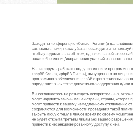
Заходя на конференцию «Oursson Forum» (в дальнейшем «
согласны с ними, пожалуйста, не заходите и не пользу
чтобы уведомить вас об этом, однако с вашей стороны 
после обновления/исправления условий означает ваше 
Наши форумы работают под управлением программного о
«phpBB Group», «phpBB Teams»), выпущенного по лицензи
программного обеспечения phpBB строго связаны с орга
определяет в качестве допустимого содержания и/или 
Вы соглашаетесь не размещать оскорбительных, угрожа
могут нарушить законы вашей страны, страны, которая
могут привести к вашему немедленному отключению от к
сохраняются для возможности проведения такой политик
закрыть любую тему в любое время по своему усмотрени
не будет открыта третьим лицам без вашего разрешения,
привести к несанкционированному доступу к ней.