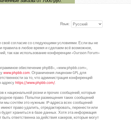
Язык:
ете своё согласие со следующими условиями. Если вы не
ти правила в любое время и сделаем всё возможное,
ий, так как использование конференции «Oursson Forum»
граммное обеспечение phpBB», «www.phpbb.com»,
су
www.phpbb.com
. Ограничения лицензии GPL для
етственности за то, что администрация конференций
о адресу
https://www.phpbb.com/
.
в к национальной розни и прочих сообщений, которые
ародное право. Попытки размещения таких сообщений
ли мы сочтём это нужным. IP-адреса всех сообщений
 имеют право удалить, отредактировать, перенести или
 будет храниться в базе данных. Хотя эта информация
 быть ответственна за действия хакеров, которые могут