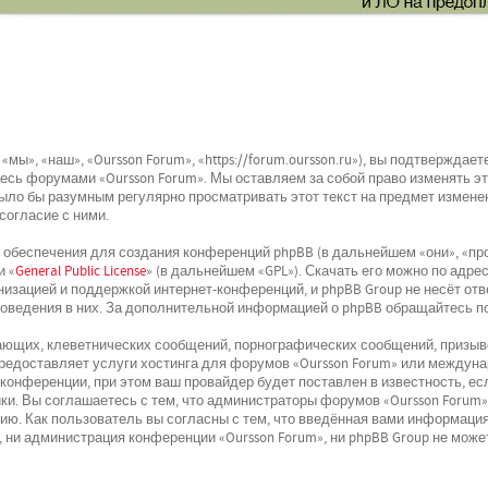
мы», «наш», «Oursson Forum», «https://forum.oursson.ru»), вы подтвержда
йтесь форумами «Oursson Forum». Мы оставляем за собой право изменять э
было бы разумным регулярно просматривать этот текст на предмет изменен
согласие с ними.
беспечения для создания конференций phpBB (в дальнейшем «они», «про
и «
General Public License
» (в дальнейшем «GPL»). Скачать его можно по адре
низацией и поддержкой интернет-конференций, и phpBB Group не несёт отв
поведения в них. За дополнительной информацией о phpBB обращайтесь п
ющих, клеветнических сообщений, порнографических сообщений, призыво
 предоставляет услуги хостинга для форумов «Oursson Forum» или междун
онференции, при этом ваш провайдер будет поставлен в известность, ес
и. Вы соглашаетесь с тем, что администраторы форумов «Oursson Forum»
ю. Как пользователь вы согласны с тем, что введённая вами информация
 ни администрация конференции «Oursson Forum», ни phpBB Group не может