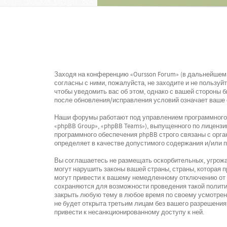
Заходя на конференцию «Oursson Forum» (в дальнейшем «
согласны с ними, пожалуйста, не заходите и не пользу
чтобы уведомить вас об этом, однако с вашей стороны 
после обновления/исправления условий означает ваше 
Наши форумы работают под управлением программного о
«phpBB Group», «phpBB Teams»), выпущенного по лицензи
программного обеспечения phpBB строго связаны с орга
определяет в качестве допустимого содержания и/или 
Вы соглашаетесь не размещать оскорбительных, угрожа
могут нарушить законы вашей страны, страны, которая
могут привести к вашему немедленному отключению от к
сохраняются для возможности проведения такой политик
закрыть любую тему в любое время по своему усмотрени
не будет открыта третьим лицам без вашего разрешения,
привести к несанкционированному доступу к ней.