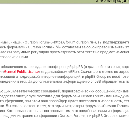
мы», «наш», «Oursson Forum», «https://forum.oursson.ru»), вы подтвержда
йтесь форумами «Oursson Forum». Мы оставляем за собой право изменять э
было бы разумным регулярно просматривать этот текст на предмет изменен
согласие с ними.
беспечения для создания конференций phpBB (в дальнейшем «они», «про
и «
General Public License
» (в дальнейшем «GPL»). Скачать его можно по адре
низацией и поддержкой интернет-конференций, и phpBB Group не несёт отв
поведения в них. За дополнительной информацией о phpBB обращайтесь п
ющих, клеветнических сообщений, порнографических сообщений, призыво
 предоставляет услуги хостинга для форумов «Oursson Forum» или междун
онференции, при этом ваш провайдер будет поставлен в известность, ес
и. Вы соглашаетесь с тем, что администраторы форумов «Oursson Forum»
ю. Как пользователь вы согласны с тем, что введённая вами информация
 ни администрация конференции «Oursson Forum», ни phpBB Group не может