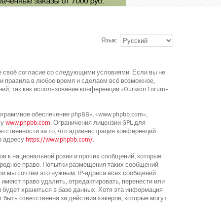
Язык:
ете своё согласие со следующими условиями. Если вы не
ти правила в любое время и сделаем всё возможное,
ий, так как использование конференции «Oursson Forum»
граммное обеспечение phpBB», «www.phpbb.com»,
су
www.phpbb.com
. Ограничения лицензии GPL для
етственности за то, что администрация конференций
о адресу
https://www.phpbb.com/
.
в к национальной розни и прочих сообщений, которые
ародное право. Попытки размещения таких сообщений
ли мы сочтём это нужным. IP-адреса всех сообщений
 имеют право удалить, отредактировать, перенести или
 будет храниться в базе данных. Хотя эта информация
 быть ответственна за действия хакеров, которые могут