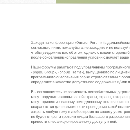
Заходя на конференцию «Oursson Forum» (в дальнейшем «
согласны с ними, пожалуйста, не заходите и не пользу
чтобы уведомить вас об этом, однако с вашей стороны 
после обновления/исправления условий означает ваше 
Наши форумы работают под управлением программного о
«phpBB Group», «phpBB Teams»), выпущенного по лицензи
программного обеспечения phpBB строго связаны с орга
определяет в качестве допустимого содержания и/или 
Вы соглашаетесь не размещать оскорбительных, угрожа
могут нарушить законы вашей страны, страны, которая
могут привести к вашему немедленному отключению от к
сохраняются для возможности проведения такой политик
закрыть любую тему в любое время по своему усмотрени
не будет открыта третьим лицам без вашего разрешения,
привести к несанкционированному доступу к ней.