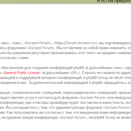
мы», «наш», «Oursson Forum», «https://forum.oursson.ru»), вы подтвержда
йтесь форумами «Oursson Forum». Мы оставляем за собой право изменять э
было бы разумным регулярно просматривать этот текст на предмет изменен
согласие с ними.
беспечения для создания конференций phpBB (в дальнейшем «они», «про
и «
General Public License
» (в дальнейшем «GPL»). Скачать его можно по адре
низацией и поддержкой интернет-конференций, и phpBB Group не несёт отв
поведения в них. За дополнительной информацией о phpBB обращайтесь п
ющих, клеветнических сообщений, порнографических сообщений, призыво
 предоставляет услуги хостинга для форумов «Oursson Forum» или междун
онференции, при этом ваш провайдер будет поставлен в известность, ес
и. Вы соглашаетесь с тем, что администраторы форумов «Oursson Forum»
ю. Как пользователь вы согласны с тем, что введённая вами информация
 ни администрация конференции «Oursson Forum», ни phpBB Group не может