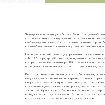
Заходя на конференцию «Oursson Forum» (в дальнейшем «
согласны с ними, пожалуйста, не заходите и не пользу
чтобы уведомить вас об этом, однако с вашей стороны 
после обновления/исправления условий означает ваше 
Наши форумы работают под управлением программного о
«phpBB Group», «phpBB Teams»), выпущенного по лицензи
программного обеспечения phpBB строго связаны с орга
определяет в качестве допустимого содержания и/или 
Вы соглашаетесь не размещать оскорбительных, угрожа
могут нарушить законы вашей страны, страны, которая
могут привести к вашему немедленному отключению от к
сохраняются для возможности проведения такой политик
закрыть любую тему в любое время по своему усмотрени
не будет открыта третьим лицам без вашего разрешения,
привести к несанкционированному доступу к ней.