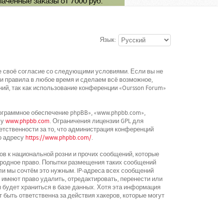
Язык:
ете своё согласие со следующими условиями. Если вы не
ти правила в любое время и сделаем всё возможное,
ий, так как использование конференции «Oursson Forum»
граммное обеспечение phpBB», «www.phpbb.com»,
су
www.phpbb.com
. Ограничения лицензии GPL для
етственности за то, что администрация конференций
о адресу
https://www.phpbb.com/
.
в к национальной розни и прочих сообщений, которые
ародное право. Попытки размещения таких сообщений
ли мы сочтём это нужным. IP-адреса всех сообщений
 имеют право удалить, отредактировать, перенести или
 будет храниться в базе данных. Хотя эта информация
 быть ответственна за действия хакеров, которые могут