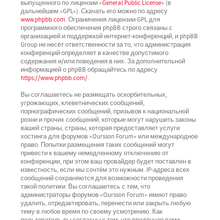
выпущенного по лицензии «
General Public License
» (в
дальнейшем «GPL»). Скачать его можно по адресу
www.phpbb.com
. Ограничения лицензии GPL для
программного обеспечения phpBB строго связаны с
организацией и поддержкой интернет-конференций, и phpBB
Group не несёт ответственности за то, что администрация
конференций определяет в качестве допустимого
содержания и/или поведения в них. За дополнительной
информацией о phpBB обращайтесь по адресу
https://www.phpbb.com/
.
Вы соглашаетесь не размещать оскорбительных,
угрожающих, клеветнических сообщений,
порнографических сообщений, призывов к национальной
розни и прочих сообщений, которые могут нарушить законы
вашей страны, страны, которая предоставляет услуги
хостинга для форумов «Oursson Forum» или международное
право. Попытки размещения таких сообщений могут
привести к вашему немедленному отключению от
конференции, при этом ваш провайдер будет поставлен в
известность, если мы сочтём это нужным. IP-адреса всех
сообщений сохраняются для возможности проведения
такой политики. Вы соглашаетесь с тем, что
администраторы форумов «Oursson Forum» имеют право
удалить, отредактировать, перенести или закрыть любую
тему в любое время по своему усмотрению. Как