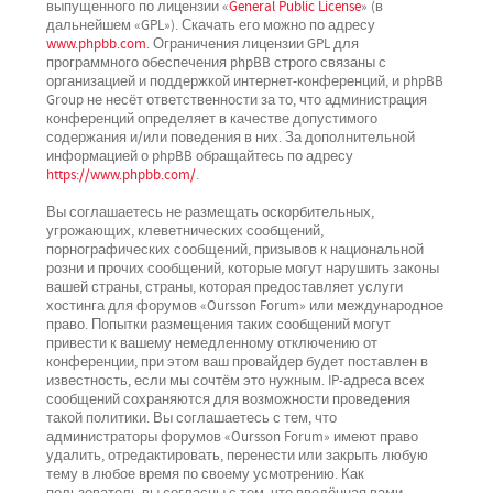
выпущенного по лицензии «
General Public License
» (в
дальнейшем «GPL»). Скачать его можно по адресу
www.phpbb.com
. Ограничения лицензии GPL для
программного обеспечения phpBB строго связаны с
организацией и поддержкой интернет-конференций, и phpBB
Group не несёт ответственности за то, что администрация
конференций определяет в качестве допустимого
содержания и/или поведения в них. За дополнительной
информацией о phpBB обращайтесь по адресу
https://www.phpbb.com/
.
Вы соглашаетесь не размещать оскорбительных,
угрожающих, клеветнических сообщений,
порнографических сообщений, призывов к национальной
розни и прочих сообщений, которые могут нарушить законы
вашей страны, страны, которая предоставляет услуги
хостинга для форумов «Oursson Forum» или международное
право. Попытки размещения таких сообщений могут
привести к вашему немедленному отключению от
конференции, при этом ваш провайдер будет поставлен в
известность, если мы сочтём это нужным. IP-адреса всех
сообщений сохраняются для возможности проведения
такой политики. Вы соглашаетесь с тем, что
администраторы форумов «Oursson Forum» имеют право
удалить, отредактировать, перенести или закрыть любую
тему в любое время по своему усмотрению. Как