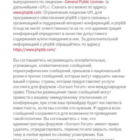
выпущенного по лицензии «
General Public License
» (в
дальнейшем «GPL»). Скачать его можно по адресу
www.phpbb.com
. Ограничения лицензии GPL для
программного обеспечения phpBB строго связаны с
организацией и поддержкой интернет-конференций, и phpBB
Group не несёт ответственности за то, что администрация
конференций определяет в качестве допустимого
содержания и/или поведения в них. За дополнительной
информацией о phpBB обращайтесь по адресу
https://www.phpbb.com/
.
Вы соглашаетесь не размещать оскорбительных,
угрожающих, клеветнических сообщений,
порнографических сообщений, призывов к национальной
розни и прочих сообщений, которые могут нарушить законы
вашей страны, страны, которая предоставляет услуги
хостинга для форумов «Oursson Forum» или международное
право. Попытки размещения таких сообщений могут
привести к вашему немедленному отключению от
конференции, при этом ваш провайдер будет поставлен в
известность, если мы сочтём это нужным. IP-адреса всех
сообщений сохраняются для возможности проведения
такой политики. Вы соглашаетесь с тем, что
администраторы форумов «Oursson Forum» имеют право
удалить, отредактировать, перенести или закрыть любую
тему в любое время по своему усмотрению. Как