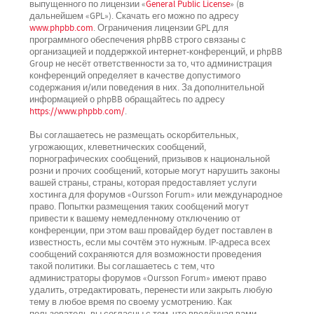
выпущенного по лицензии «
General Public License
» (в
дальнейшем «GPL»). Скачать его можно по адресу
www.phpbb.com
. Ограничения лицензии GPL для
программного обеспечения phpBB строго связаны с
организацией и поддержкой интернет-конференций, и phpBB
Group не несёт ответственности за то, что администрация
конференций определяет в качестве допустимого
содержания и/или поведения в них. За дополнительной
информацией о phpBB обращайтесь по адресу
https://www.phpbb.com/
.
Вы соглашаетесь не размещать оскорбительных,
угрожающих, клеветнических сообщений,
порнографических сообщений, призывов к национальной
розни и прочих сообщений, которые могут нарушить законы
вашей страны, страны, которая предоставляет услуги
хостинга для форумов «Oursson Forum» или международное
право. Попытки размещения таких сообщений могут
привести к вашему немедленному отключению от
конференции, при этом ваш провайдер будет поставлен в
известность, если мы сочтём это нужным. IP-адреса всех
сообщений сохраняются для возможности проведения
такой политики. Вы соглашаетесь с тем, что
администраторы форумов «Oursson Forum» имеют право
удалить, отредактировать, перенести или закрыть любую
тему в любое время по своему усмотрению. Как