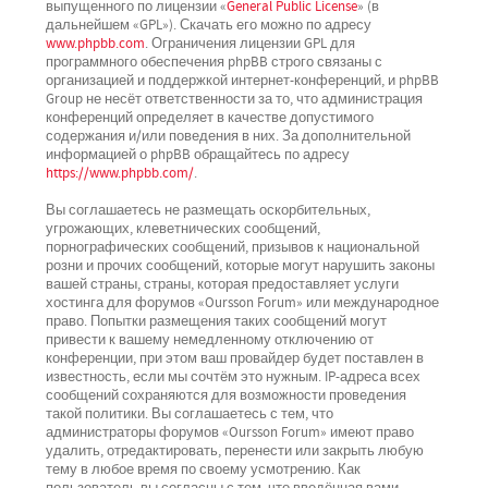
выпущенного по лицензии «
General Public License
» (в
дальнейшем «GPL»). Скачать его можно по адресу
www.phpbb.com
. Ограничения лицензии GPL для
программного обеспечения phpBB строго связаны с
организацией и поддержкой интернет-конференций, и phpBB
Group не несёт ответственности за то, что администрация
конференций определяет в качестве допустимого
содержания и/или поведения в них. За дополнительной
информацией о phpBB обращайтесь по адресу
https://www.phpbb.com/
.
Вы соглашаетесь не размещать оскорбительных,
угрожающих, клеветнических сообщений,
порнографических сообщений, призывов к национальной
розни и прочих сообщений, которые могут нарушить законы
вашей страны, страны, которая предоставляет услуги
хостинга для форумов «Oursson Forum» или международное
право. Попытки размещения таких сообщений могут
привести к вашему немедленному отключению от
конференции, при этом ваш провайдер будет поставлен в
известность, если мы сочтём это нужным. IP-адреса всех
сообщений сохраняются для возможности проведения
такой политики. Вы соглашаетесь с тем, что
администраторы форумов «Oursson Forum» имеют право
удалить, отредактировать, перенести или закрыть любую
тему в любое время по своему усмотрению. Как